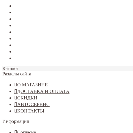
TERRANO
Jolion
Haval F7/F7x
Haval M6
Dargo
Tiggo 4
Tiggo 7
Tiggo 8
Omoda C5
Каталог
Разделы сайта
О МАГАЗИНЕ
ДОСТАВКА И ОПЛАТА
СКИДКИ
АВТОСЕРВИС
КОНТАКТЫ
Информация
Согласие