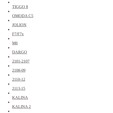
TIGGO 8
OMODA C5
JOLION
F7/F7x
M6
DARGO
2101-2107
2108-09
2110-12
2113-15
KALINA
KALINA 2