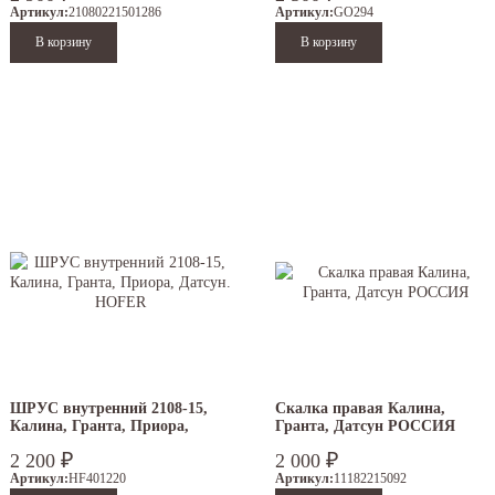
Артикул:
21080221501286
Артикул:
GO294
ШРУС внутренний 2108-15,
Скалка правая Калина,
Калина, Гранта, Приора,
Гранта, Датсун РОССИЯ
Датсун. HOFER
₽
₽
2 200
2 000
Артикул:
HF401220
Артикул:
11182215092