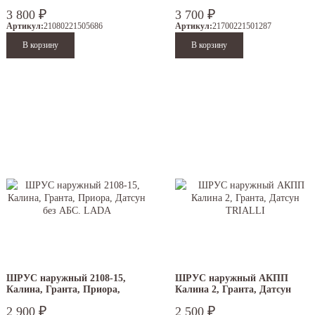
Датсун. LADA
АБС. LADA
₽
₽
3 800
3 700
Артикул:
21080221505686
Артикул:
21700221501287
ШРУС наружный 2108-15,
ШРУС наружный АКПП
Калина, Гранта, Приора,
Калина 2, Гранта, Датсун
Датсун без АБС. LADA
TRIALLI
₽
₽
2 900
2 500