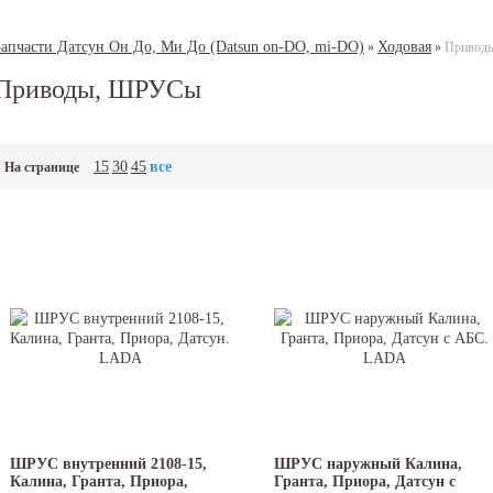
Запчасти Датсун Он До, Ми До (Datsun on-DO, mi-DO)
Ходовая
»
»
Привод
Приводы, ШРУСы
15
30
45
все
На странице
ШРУС внутренний 2108-15,
ШРУС наружный Калина,
Калина, Гранта, Приора,
Гранта, Приора, Датсун с