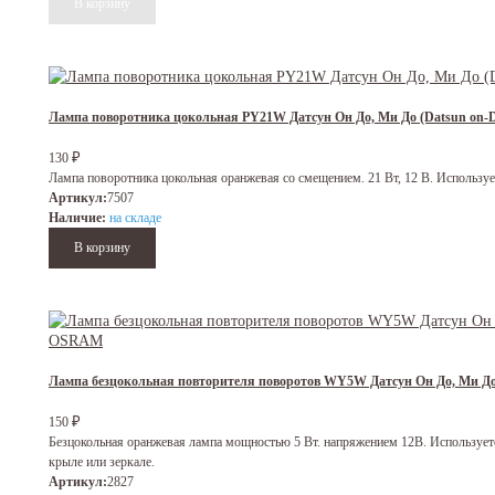
Лампа поворотника цокольная PY21W Датсун Он До, Ми До (Datsun on
130
₽
Лампа поворотника цокольная оранжевая со смещением. 21 Вт, 12 В. Используе
Артикул:
7507
Наличие:
на складе
Лампа безцокольная повторителя поворотов WY5W Датсун Он До, Ми Д
150
₽
Безцокольная оранжевая лампа мощностью 5 Вт. напряжением 12В. Используетс
крыле или зеркале.
Артикул:
2827