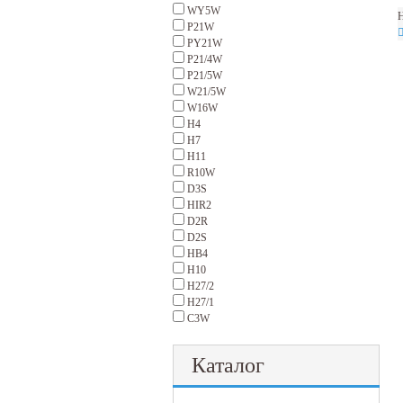
WY5W
Н
P21W
PY21W
P21/4W
P21/5W
W21/5W
W16W
H4
H7
H11
R10W
D3S
HIR2
D2R
D2S
HB4
H10
H27/2
H27/1
C3W
Каталог