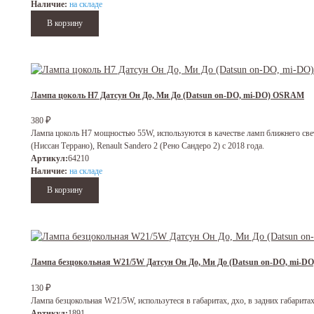
Наличие:
на складе
Лампа цоколь H7 Датсун Он До, Ми До (Datsun on-DO, mi-DO) OSRAM
380
₽
Лампа цоколь H7 мощностью 55W, используются в качестве ламп ближнего света,
(Ниссан Террано), Renault Sandero 2 (Рено Сандеро 2) с 2018 года.
Артикул:
64210
Наличие:
на складе
Лампа безцокольная W21/5W Датсун Он До, Ми До (Datsun on-DO, mi-D
130
₽
Лампа безцокольная W21/5W, использутеся в габаритах, дхо, в задних габаритах
Артикул:
1891