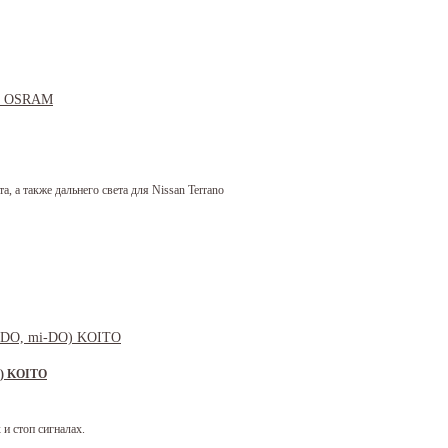
 а также дальнего света для Nissan Terrano
O) KOITO
 и стоп сигналах.