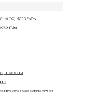
O) NORD YADA
ЯТТИ
ижнего света, а также дальнего света для
.