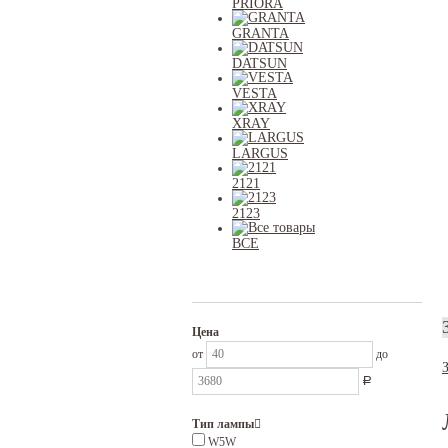
PRIORA
GRANTA
DATSUN
VESTA
XRAY
LARGUS
2121
2123
ВСЕ
Цена
от
до
Р
Тип лампы
W5W