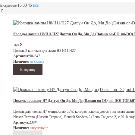
15
30
45
все
а странице
Колодка лампы H8/H11/H27 Датсун Он До, Ми До (Datsun on-DO, mi-D
160
₽
Цоколь 2 контакта для ламп H8 H11 H27.
Артикул:
902647
Наличие:
на складе
Цоколь на лампу H7 Датсун Он До, Ми До (Datsun on-DO, mi-DO) ТОЛЬ
Цоколь для лампы H7 мощностью 55W, которая используются в качестве ламп бл
Nissan Terrano (Ниссан Террано), Renault Sandero 2 (Рено Сандеро 2) с 2018 года
Артикул:
238V
Наличие:
отсутствует