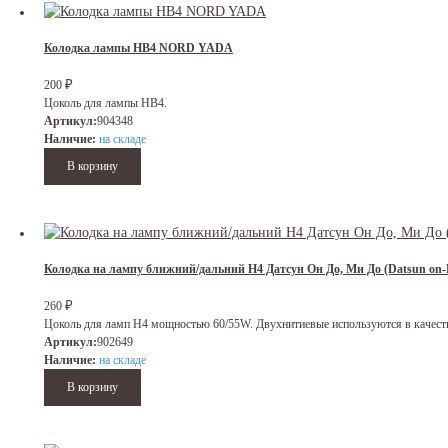
Колодка лампы HB4 NORD YADA
₽
200
Цоколь для лампы HB4.
Артикул:
904348
Наличие:
на складе
Колодка на лампу ближний/дальний H4 Датсун Он До, Ми До (Datsun 
₽
260
Цоколь для ламп H4 мощностью 60/55W. Двухнитиевые используются в качестве
Артикул:
902649
Наличие:
на складе