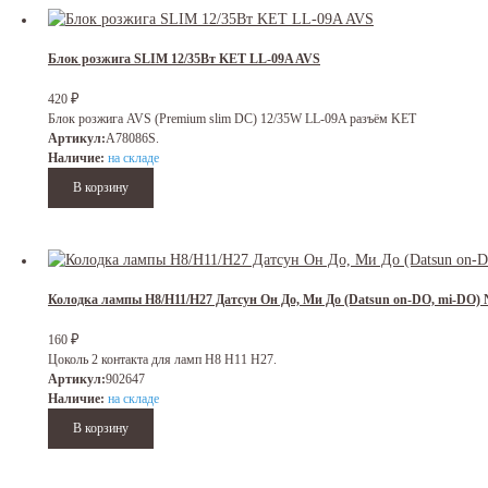
Блок розжига SLIM 12/35Вт KET LL-09A AVS
₽
420
Блок розжига AVS (Premium slim DC) 12/35W LL-09A разъём KET
Артикул:
A78086S.
Наличие:
на складе
Колодка лампы H8/H11/H27 Датсун Он До, Ми До (Datsun on-DO, mi-D
₽
160
Цоколь 2 контакта для ламп H8 H11 H27.
Артикул:
902647
Наличие:
на складе