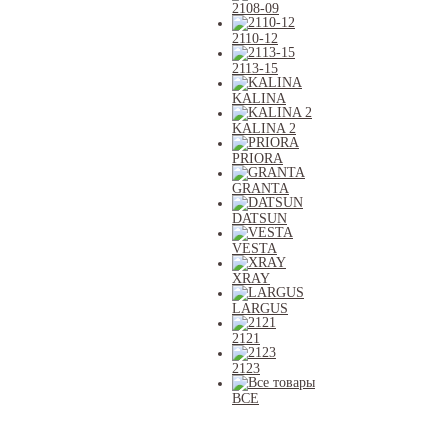
2108-09
2110-12
2113-15
KALINA
KALINA 2
PRIORA
GRANTA
DATSUN
VESTA
XRAY
LARGUS
2121
2123
ВСЕ