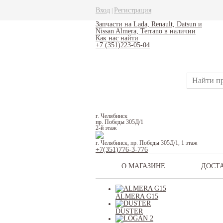
Вход
Регистрация
|
Запчасти на Lada, Renault, Datsun и
Nissan Almera, Terrano в наличии
Как нас найти
+7 (351)223-05-04
г. Челябинск
пр. Победы 305Д/1
2-й этаж
г. Челябинск, пр. Победы 305Д/1, 1 этаж
+7(351)776-3-776
О МАГАЗИНЕ
ДОСТ
ALMERA G15
DUSTER