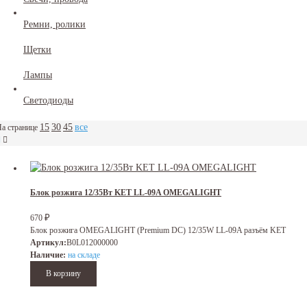
Ремни, ролики
Щетки
Лампы
Светодиоды
15
30
45
все
а странице
Блок розжига 12/35Вт KET LL-09A OMEGALIGHT
₽
670
Блок розжига OMEGALIGHT (Premium DC) 12/35W LL-09A разъём KET
Артикул:
B0L012000000
Наличие:
на складе