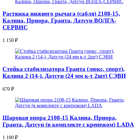
Растяжка нижнего рычага (сабля) 2108-15,
Калина, Приора, Гранта, Датсун ВОЛГА-
СЕРВИС
1 150
₽
Стойка стабилизатора Гранта (люкс, спорт),
Калина 2 (14-), Датсун (24 мм к-т 2шт) СЭВИ
670
₽
Шаровая опора 2108-15 Калина, Приора,
Гранта, Датсун (в комплекте с крепежом) LADA
1 100
₽