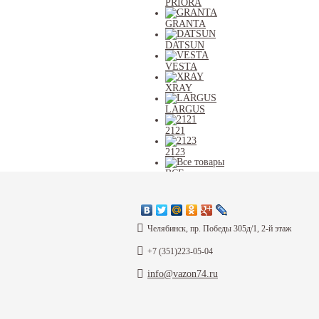
PRIORA
GRANTA
DATSUN
VESTA
XRAY
LARGUS
2121
2123
ВСЕ
Каталог
Челябинск, пр. Победы 305д/1, 2-й этаж
+7 (351)223-05-04
Информация
info@vazon74.ru
Согласие