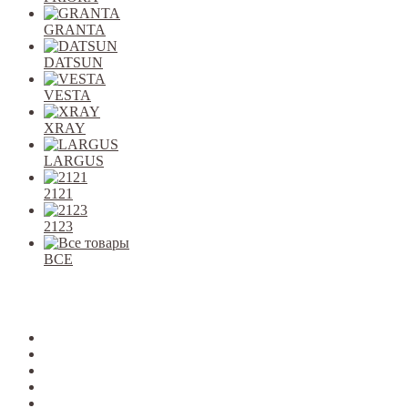
GRANTA
DATSUN
VESTA
XRAY
LARGUS
2121
2123
ВСЕ
Закрыть
allcars
2101-2107
2108-09
2110-12
2113-15