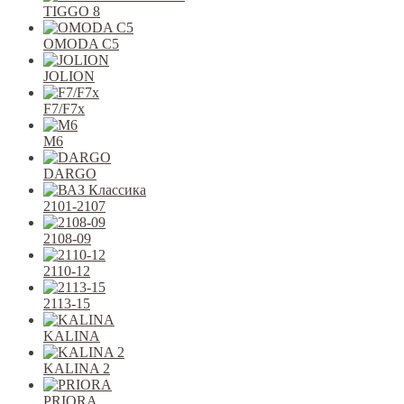
TIGGO 8
OMODA C5
JOLION
F7/F7x
M6
DARGO
2101-2107
2108-09
2110-12
2113-15
KALINA
KALINA 2
PRIORA