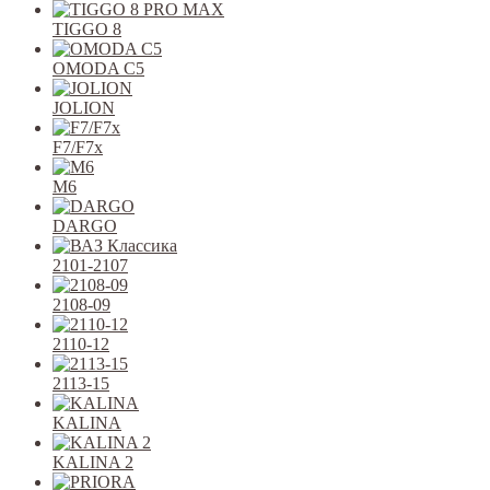
TIGGO 8
OMODA C5
JOLION
F7/F7x
M6
DARGO
2101-2107
2108-09
2110-12
2113-15
KALINA
KALINA 2