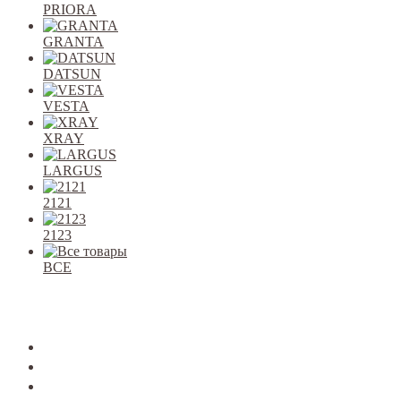
PRIORA
GRANTA
DATSUN
VESTA
XRAY
LARGUS
2121
2123
ВСЕ
Закрыть
allcars
2101-2107
2108-09