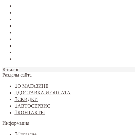
TERRANO
Jolion
Haval F7/F7x
Haval M6
Dargo
Tiggo 4
Tiggo 7
Tiggo 8
Omoda C5
Каталог
Разделы сайта
О МАГАЗИНЕ
ДОСТАВКА И ОПЛАТА
СКИДКИ
АВТОСЕРВИС
КОНТАКТЫ
Информация
Согласие