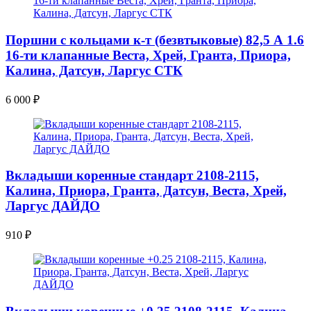
Поршни с кольцами к-т (безвтыковые) 82,5 А 1.6
16-ти клапанные Веста, Хрей, Гранта, Приора,
Калина, Датсун, Ларгус СТК
6 000
₽
Вкладыши коренные стандарт 2108-2115,
Калина, Приора, Гранта, Датсун, Веста, Хрей,
Ларгус ДАЙДО
910
₽