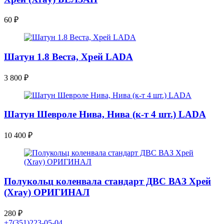
60
₽
Шатун 1.8 Веста, Хрей LADA
3 800
₽
Шатун Шевроле Нива, Нива (к-т 4 шт.) LADA
10 400
₽
Полукольц коленвала стандарт ДВС ВАЗ Хрей
(Xray) ОРИГИНАЛ
280
₽
+7(351)223-05-04