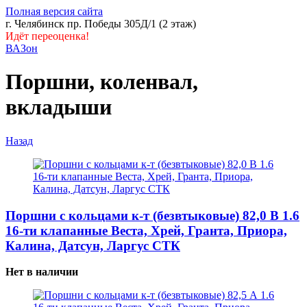
Полная версия сайта
г. Челябинск пр. Победы 305Д/1 (2 этаж)
Идёт переоценка!
ВАЗон
Поршни, коленвал,
вкладыши
Назад
Поршни с кольцами к-т (безвтыковые) 82,0 В 1.6
16-ти клапанные Веста, Хрей, Гранта, Приора,
Калина, Датсун, Ларгус СТК
Нет в наличии