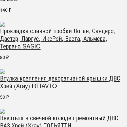
140
₽
Прокладка сливной пробки Логан, Сандеро,
Дастер, Ларгус, ИксРэй, Веста, Альмера,
Террано SASIC
80
₽
Втулка крепления декоративной крышки ДВС
Хрей (Xray) RTIAVTO
50
₽
Ввертыш в свечной колодец ремонтный ДВС
ВАЗ Хрей (Xray) ТОЛЬЯТТИ