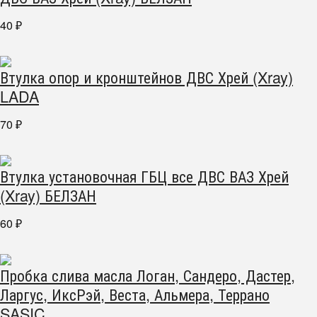
40
₽
Втулка опор и кронштейнов ДВС Хрей (Xray)
LADA
70
₽
Втулка установочная ГБЦ все ДВС ВАЗ Хрей
(Xray) БЕЛЗАН
60
₽
Пробка слива масла Логан, Сандеро, Дастер,
Ларгус, ИксРэй, Веста, Альмера, Террано
SASIC