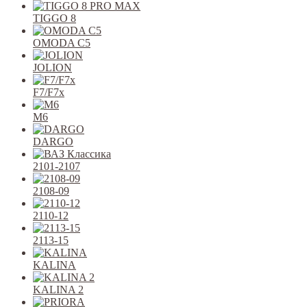
TIGGO 8
OMODA C5
JOLION
F7/F7x
M6
DARGO
2101-2107
2108-09
2110-12
2113-15
KALINA
KALINA 2