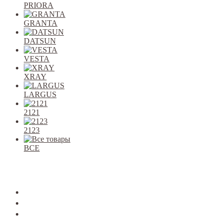
PRIORA
GRANTA
DATSUN
VESTA
XRAY
LARGUS
2121
2123
ВСЕ
Закрыть
allcars
2101-2107
2108-09