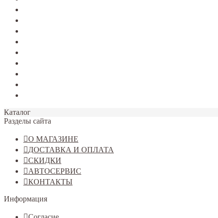
TERRANO
Jolion
Haval F7/F7x
Haval M6
Dargo
Tiggo 4
Tiggo 7
Tiggo 8
Omoda C5
Каталог
Разделы сайта
О МАГАЗИНЕ
ДОСТАВКА И ОПЛАТА
СКИДКИ
АВТОСЕРВИС
КОНТАКТЫ
Информация
Согласие