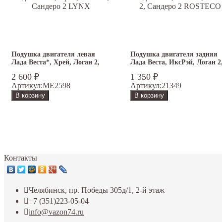
Подушка двигателя левая
Подушка двигателя задняя
Лада Веста*, Хрей, Логан 2,
Лада Веста, ИксРэй, Логан 2
Сандеро 2 LYNX
Сандеро 2 ROSTECO
2 600
₽
1 350
₽
Артикул:
ME2598
Артикул:
21349
Контакты
Челябинск, пр. Победы 305д/1, 2-й этаж
+7 (351)223-05-04
info@vazon74.ru