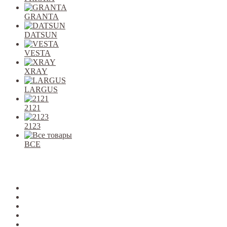
GRANTA
DATSUN
VESTA
XRAY
LARGUS
2121
2123
ВСЕ
Закрыть
allcars
2101-2107
2108-09
2110-12
2113-15