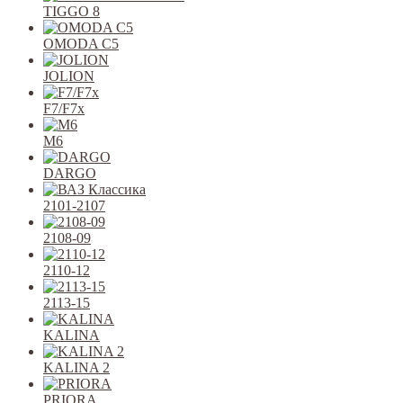
TIGGO 8
OMODA C5
JOLION
F7/F7x
M6
DARGO
2101-2107
2108-09
2110-12
2113-15
KALINA
KALINA 2
PRIORA