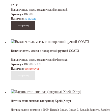
₽
120
Выключатель массы механический винтовой.
Артикул:
ВК318Б
Наличие:
на складе
Выключатель массы с поворотной ручкой СОАТЭ
Выключатель массы механический (Флажок).
Артикул:
ВК318БУХЛ
Наличие:
отсутствует
Датчик стоп-сигнала (лягушка) Хрей (Xray)
Датчик педали тормоза с 2009. Renault Logan, Logan 2, Renault Sandero, Sandero 2