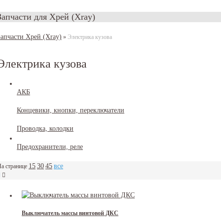
Запчасти для Хрей (Xray)
Запчасти Хрей (Xray)
»
Электрика кузова
Электрика кузова
АКБ
Концевики, кнопки, переключатели
Проводка, колодки
Предохранители, реле
15
30
45
все
а странице
Выключатель массы винтовой ДКС