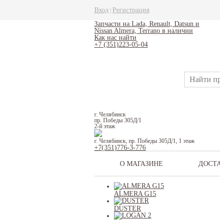
Вход
Регистрация
|
Запчасти на Lada, Renault, Datsun и
Nissan Almera, Terrano в наличии
Как нас найти
+7 (351)223-05-04
г. Челябинск
пр. Победы 305Д/1
2-й этаж
г. Челябинск, пр. Победы 305Д/1, 1 этаж
+7(351)776-3-776
О МАГАЗИНЕ
ДОСТ
ALMERA G15
DUSTER