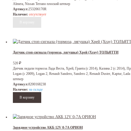
Almera, Nissan Terrano плоский штекер
Артикул:
253206170R
Наличие:
отсутствует
Датчик стоп-сигнала (тормоза, лягушка) Хрей (Xray) ТОЛЬЯТТИ
₽
520
Датчик педали тормоза Лада Веста, Хрей, Гранта (с 2014), Калина 2 (с 2014), При
Logan (с 2009), Logan 2, Renault Sandero, Sandero 2, Renault Duster, Kaptur, Lad
штекер
Артикул:
8200168238
Наличие:
на складе
Зарядное устройство АКБ 12V 0-7A ОРИОН