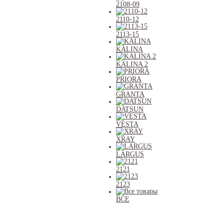
2108-09
2110-12
2113-15
KALINA
KALINA 2
PRIORA
GRANTA
DATSUN
VESTA
XRAY
LARGUS
2121
2123
ВСЕ