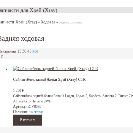
Запчасти для Хрей (Xray)
Запчасти Хрей (Xray)
Ходовая
»
»
Задняя ходовая
Задняя ходовая
15
30
45
все
а странице
Сайлентблок задней балки Хрей (Xray) CTR
₽
1 750
Сайлентблок задней балки Renault Logan, Logan 2, Sandero, Sandero 2, Duster 2
Almera G15, Terrano 2WD
Артикул:
GV0589
Наличие:
на складе