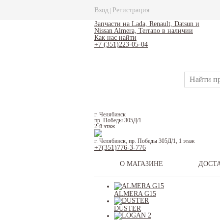
Вход
Регистрация
|
Запчасти на Lada, Renault, Datsun и
Nissan Almera, Terrano в наличии
Как нас найти
+7 (351)223-05-04
г. Челябинск
пр. Победы 305Д/1
2-й этаж
г. Челябинск, пр. Победы 305Д/1, 1 этаж
+7(351)776-3-776
О МАГАЗИНЕ
ДОСТ
ALMERA G15
DUSTER