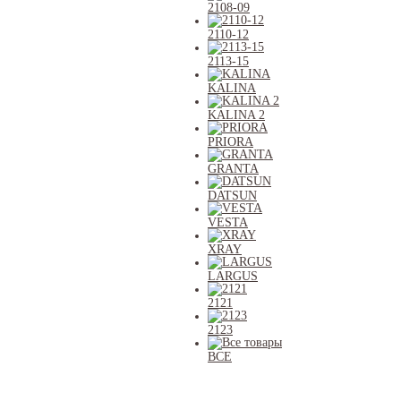
2108-09
2110-12
2113-15
KALINA
KALINA 2
PRIORA
GRANTA
DATSUN
VESTA
XRAY
LARGUS
2121
2123
ВСЕ