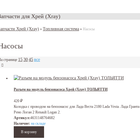
Запчасти для Хрей (Xray)
Запчасти Хрей (Xray)
Топливная система
»
»
Насосы
Насосы
15
30
45
все
а странице
Разъем на модуль бензонасоса Хрей (Xray) ТОЛЬЯТТИ
₽
420
Колодка с проводом на бензонасос для Лада Веста 2180 Lada Vesta. Лада Гранта 
Рено Логан 2 Renault Logan 2.
Артикул:
4631148764682
Наличие:
на складе