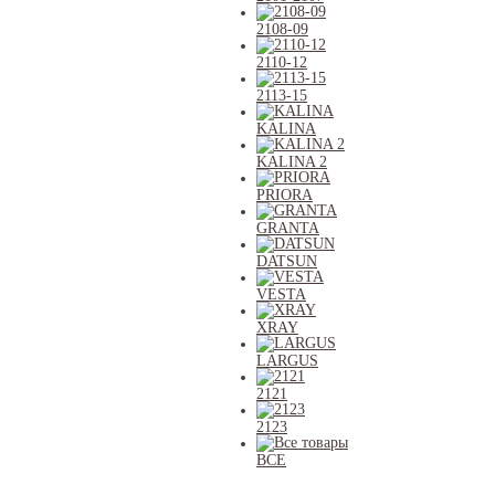
2108-09
2110-12
2113-15
KALINA
KALINA 2
PRIORA
GRANTA
DATSUN
VESTA
XRAY
LARGUS
2121
2123
ВСЕ