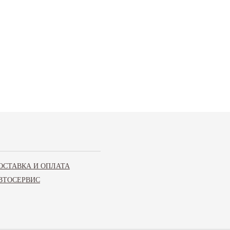
ТЭ
ОСТАВКА И ОПЛАТА
ВТОСЕРВИС
Vesta, Xray, Granta FL (с 2018 года)