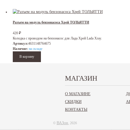
Разъем на модуль бензонасоса Хрей ТОЛЬЯТТИ
₽
420
Колодка с проводом на бензонасос для Лада Хрей Lada Xray.
Артикул:
4631148764675
Наличие:
на складе
МАГАЗИН
Топливный насос голый Логан 2 (18-), Веста, Хрей, Гранта ФЛ (18-) СОА
О МАГАЗИНЕ
Д
₽
1 550
СКИДКИ
А
Элемент топливного насоса для Рено Логан 2 с 18 года Renault Logan 2 18- Lada 
Артикул:
671139
КОНТАКТЫ
Наличие:
на складе
ВАЗон
©
, 2026