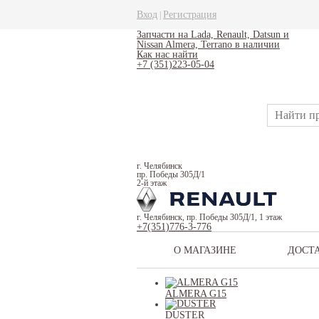
Вход
Регистрация
|
Запчасти на Lada, Renault, Datsun и
Nissan Almera, Terrano в наличии
Как нас найти
+7 (351)223-05-04
г. Челябинск
пр. Победы 305Д/1
2-й этаж
г. Челябинск, пр. Победы 305Д/1, 1 этаж
+7(351)776-3-776
О МАГАЗИНЕ
ДОСТ
ALMERA G15
DUSTER