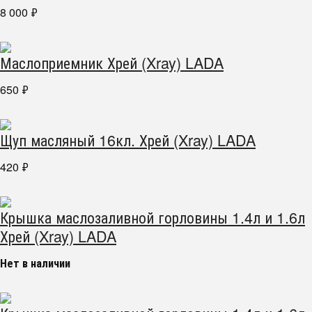
8 000
₽
Маслоприемник Хрей (Xray) LADA
650
₽
Щуп масляный 16кл. Хрей (Xray) LADA
420
₽
Крышка маслозаливной горловины 1.4л и 1.6л
Хрей (Xray) LADA
Нет в наличии