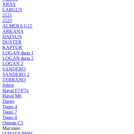
XRAY
LARGUS
2121
2123
ALMERA G15
ARKANA
DATSUN
DUSTER
KAPTUR
LOGAN фаза 1
LOGAN фаза 2
LOGAN 2
SANDERO
SANDERO 2
TERRANO
Jolion
Haval F7/F7x
Haval M6
Dargo
Tiggo 4
Tiggo 7
Tiggo 8
Omoda C5
Магазин
О МАГАЗИНЕ