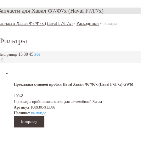
Запчасти для Хавал Ф7/Ф7х (Haval F7/F7x)
Запчасти Хавал Ф7/Ф7х (Haval F7/F7x)
Расходники
»
»
Фильтры
Фильтры
15
30
45
все
а странице
Прокладка сливной пробки Haval Хавал Ф7/Ф7х (Haval F7/F7x) GWM
₽
100
Прокладка пробки слива масла для автомобилей Хавал
Артикул:
1009305XEC06
Наличие:
на складе