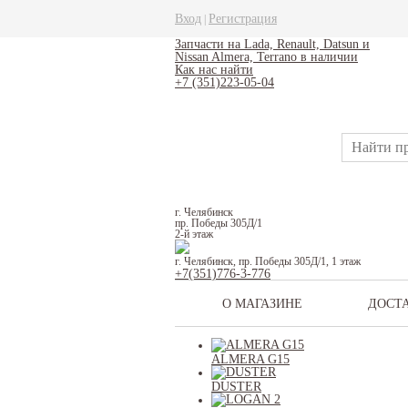
Вход
Регистрация
|
Запчасти на Lada, Renault, Datsun и
Nissan Almera, Terrano в наличии
Как нас найти
+7 (351)223-05-04
г. Челябинск
пр. Победы 305Д/1
2-й этаж
г. Челябинск, пр. Победы 305Д/1, 1 этаж
+7(351)776-3-776
О МАГАЗИНЕ
ДОСТ
ALMERA G15
DUSTER