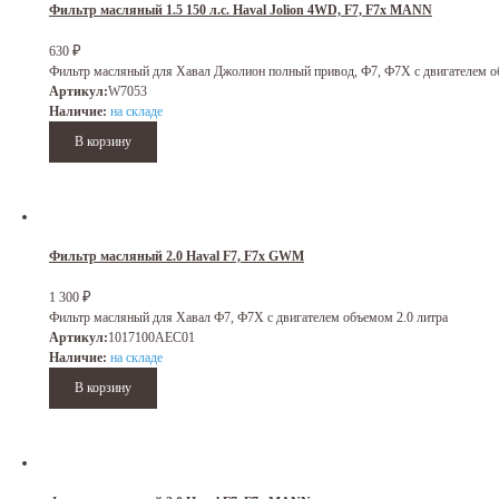
Фильтр масляный 1.5 150 л.с. Haval Jolion 4WD, F7, F7x MANN
₽
630
Фильтр масляный для Хавал Джолион полный привод, Ф7, Ф7Х с двигателем об
Артикул:
W7053
Наличие:
на складе
Фильтр масляный 2.0 Haval F7, F7x GWM
₽
1 300
Фильтр масляный для Хавал Ф7, Ф7Х с двигателем объемом 2.0 литра
Артикул:
1017100AEC01
Наличие:
на складе