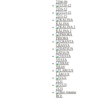
2108-09
2110-12
2113-15
KALINA
KALINA 2
PRIORA
GRANTA
DATSUN
VESTA
XRAY
LARGUS
2121
2123
ВСЕ