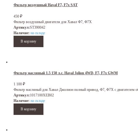
Фильтр воздушный Haval F7, F7x SAT
₽
450
Фильтр воздушный двигателя для Хавал Ф7, Ф7Х
Артикул:
ST390042
Наличие:
на складе
Фильтр масляный 1.5 150 л.с. Haval Jolion 4WD, F7, F7x GWM
₽
1 100
Фильтр масляный для Хавал Джолион полный привод, Ф7, Ф7Х с двигателем об
Артикул:
1017100XEB02
Наличие:
на складе