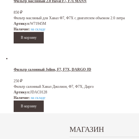
Фильтр масляный 2.0 Haval F7, F7x MANN
₽
850
Фильтр масляный для Хавал Ф7, Ф7Х с двигателем объемом 2.0 литра
Артикул:
W71945M
Наличие:
на складе
Фильтр салонный Jolion, F7, F7X, DARGO JD
₽
250
Фильтр салонный Хавал Джолион, Ф7, Ф7Х, Дарго
Артикул:
JDAC0128
Наличие:
на складе
МАГАЗИН
Фильтр салонный угольный Jolion, F7, F7x, DARGO JD