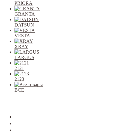
PRIORA
GRANTA
DATSUN
VESTA
XRAY
LARGUS
2121
2123
ВСЕ
Закрыть
allcars
2101-2107
2108-09