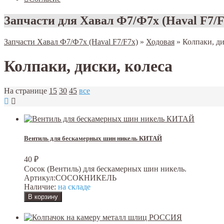
Запчасти для Хавал Ф7/Ф7х (Haval F7/F
Запчасти Хавал Ф7/Ф7х (Haval F7/F7x)
»
Ходовая
»
Колпаки, ди
Колпаки, диски, колеса
На странице
15
30
45
все
Вентиль для бескамерных шин никель КИТАЙ
40
₽
Сосок (Вентиль) для бескамерных шин никель.
Артикул:
СОСОКНИКЕЛЬ
Наличие:
на складе