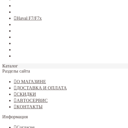
TERRANO
Jolion
Haval F7/F7x
Haval M6
Dargo
Tiggo 4
Tiggo 7
Tiggo 8
Omoda C5
Каталог
Разделы сайта
О МАГАЗИНЕ
ДОСТАВКА И ОПЛАТА
СКИДКИ
АВТОСЕРВИС
КОНТАКТЫ
Информация
Согласие