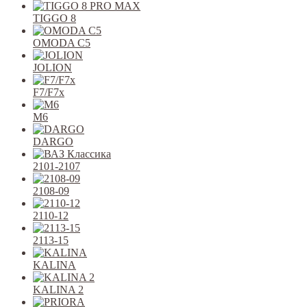
TIGGO 8
OMODA C5
JOLION
F7/F7x
M6
DARGO
2101-2107
2108-09
2110-12
2113-15
KALINA
KALINA 2