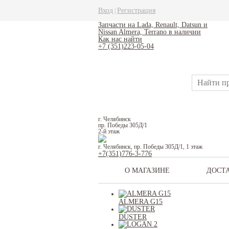
Вход
Регистрация
|
Запчасти на Lada, Renault, Datsun и
Nissan Almera, Terrano в наличии
Как нас найти
+7 (351)223-05-04
г. Челябинск
пр. Победы 305Д/1
2-й этаж
г. Челябинск, пр. Победы 305Д/1, 1 этаж
+7(351)776-3-776
О МАГАЗИНЕ
ДОСТ
ALMERA G15
DUSTER