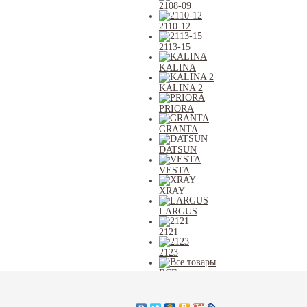
2108-09
2110-12
2113-15
KALINA
KALINA 2
PRIORA
GRANTA
DATSUN
VESTA
XRAY
LARGUS
2121
2123
ВСЕ