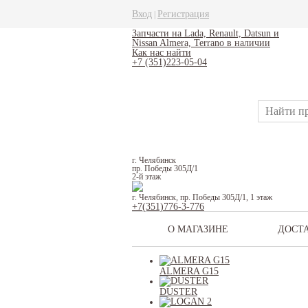
Вход
Регистрация
|
Запчасти на Lada, Renault, Datsun и
Nissan Almera, Terrano в наличии
Как нас найти
+7 (351)223-05-04
г. Челябинск
пр. Победы 305Д/1
2-й этаж
г. Челябинск, пр. Победы 305Д/1, 1 этаж
+7(351)776-3-776
О МАГАЗИНЕ
ДОСТ
ALMERA G15
DUSTER