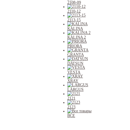
2108-09
2110-12
2113-15
KALINA
KALINA 2
PRIORA
GRANTA
DATSUN
VESTA
XRAY
LARGUS
2121
2123
ВСЕ