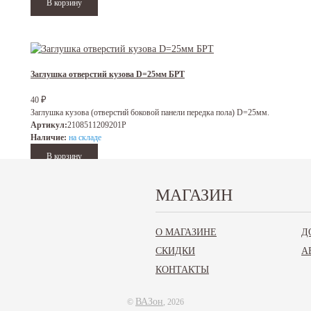
Заглушка отверстий кузова D=25мм БРТ
₽
40
Заглушка кузова (отверстий боковой панели передка пола) D=25мм.
Артикул:
2108511209201Р
Наличие:
на складе
МАГАЗИН
Заглушка отверстий кузова D=30мм БРТ
О МАГАЗИНЕ
Д
СКИДКИ
А
Заглушка кузова (отверстий боковой панели передка пола) D=30мм.
Артикул:
21015002092Р
КОНТАКТЫ
Наличие:
отсутствует
ВАЗон
©
, 2026