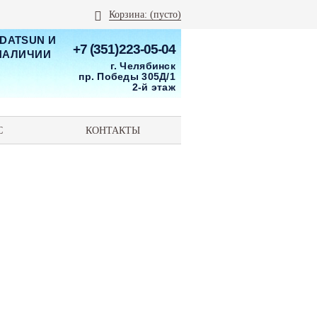
Корзина:
(пусто)
 DATSUN И
+7 (351)223-05-04
 НАЛИЧИИ
г. Челябинск
пр. Победы 305Д/1
2-й этаж
С
КОНТАКТЫ