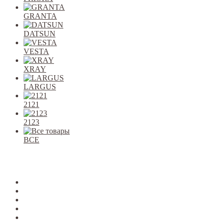
GRANTA
DATSUN
VESTA
XRAY
LARGUS
2121
2123
ВСЕ
Закрыть
allcars
2101-2107
2108-09
2110-12
2113-15