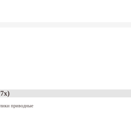
7x)
олики приводные