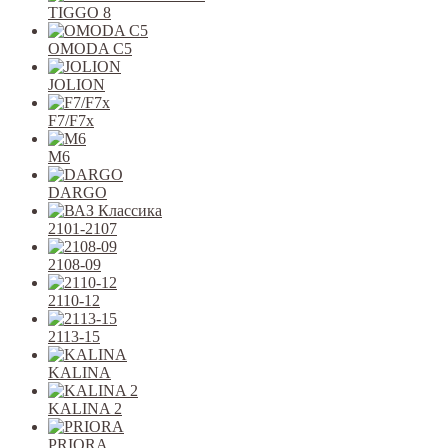
TIGGO 8
OMODA C5
JOLION
F7/F7x
M6
DARGO
2101-2107
2108-09
2110-12
2113-15
KALINA
KALINA 2
PRIORA