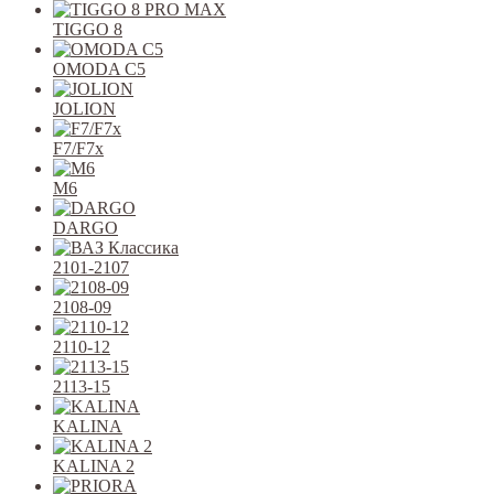
TIGGO 8
OMODA C5
JOLION
F7/F7x
M6
DARGO
2101-2107
2108-09
2110-12
2113-15
KALINA
KALINA 2