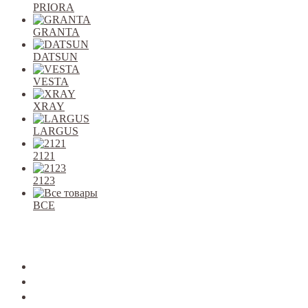
PRIORA
GRANTA
DATSUN
VESTA
XRAY
LARGUS
2121
2123
ВСЕ
Закрыть
allcars
2101-2107
2108-09