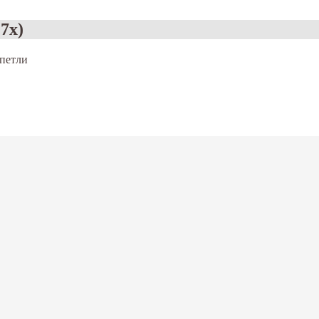
7x)
петли