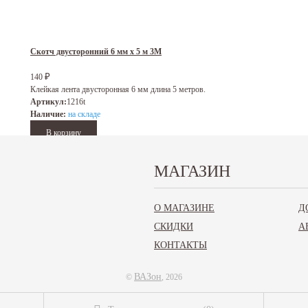
Скотч двусторонний 6 мм х 5 м 3M
140
₽
Клейкая лента двусторонная 6 мм длина 5 метров.
Артикул:
1216t
Наличие:
на складе
МАГАЗИН
Скотч двусторонний 30 мм х 5 м ABRO
О МАГАЗИНЕ
Д
СКИДКИ
А
Клейкая лента двусторонная 30 мм длина 5 метров.
Артикул:
BE30MM5M
КОНТАКТЫ
Наличие:
отсутствует
ВАЗон
©
, 2026