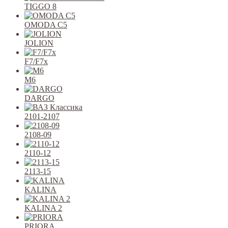
TIGGO 8
OMODA C5
JOLION
F7/F7x
M6
DARGO
2101-2107
2108-09
2110-12
2113-15
KALINA
KALINA 2
PRIORA