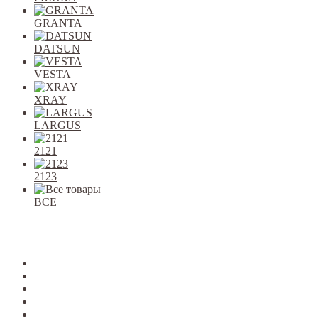
GRANTA
DATSUN
VESTA
XRAY
LARGUS
2121
2123
ВСЕ
Закрыть
allcars
2101-2107
2108-09
2110-12
2113-15