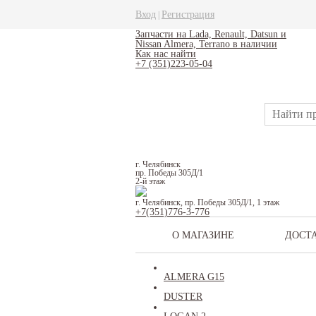
Вход
Регистрация
|
Запчасти на Lada, Renault, Datsun и
Nissan Almera, Terrano в наличии
Как нас найти
+7 (351)223-05-04
г. Челябинск
пр. Победы 305Д/1
2-й этаж
г. Челябинск, пр. Победы 305Д/1, 1 этаж
+7(351)776-3-776
О МАГАЗИНЕ
ДОСТ
ALMERA G15
DUSTER