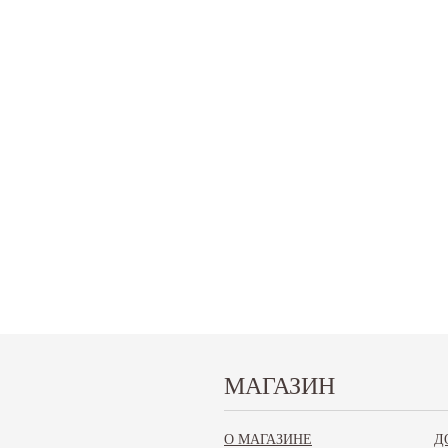
МАГАЗИН
Запчасти для Хавал M6 (Haval M6)
О МАГАЗИНЕ
Д