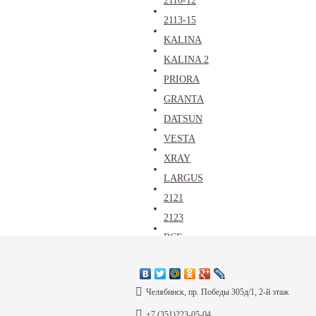
2110-12
2113-15
KALINA
KALINA 2
PRIORA
GRANTA
DATSUN
VESTA
XRAY
LARGUS
2121
2123
ВСЕ
Каталог
Челябинск, пр. Победы 305д/1, 2-й этаж
+7 (351)223-05-04