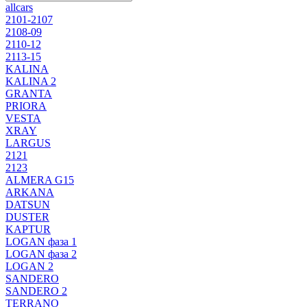
allcars
2101-2107
2108-09
2110-12
2113-15
KALINA
KALINA 2
GRANTA
PRIORA
VESTA
XRAY
LARGUS
2121
2123
ALMERA G15
ARKANA
DATSUN
DUSTER
KAPTUR
LOGAN фаза 1
LOGAN фаза 2
LOGAN 2
SANDERO
SANDERO 2
TERRANO