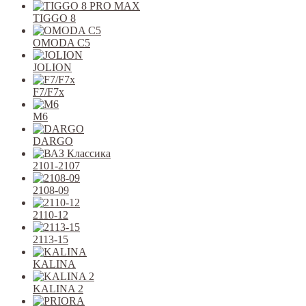
TIGGO 8
OMODA C5
JOLION
F7/F7x
M6
DARGO
2101-2107
2108-09
2110-12
2113-15
KALINA
KALINA 2