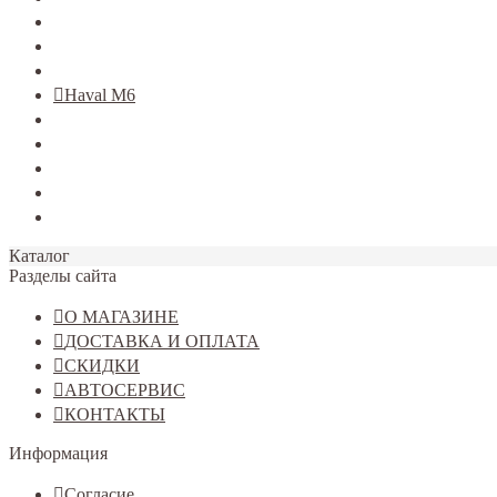
TERRANO
Jolion
Haval F7/F7x
Haval M6
Dargo
Tiggo 4
Tiggo 7
Tiggo 8
Omoda C5
Каталог
Разделы сайта
О МАГАЗИНЕ
ДОСТАВКА И ОПЛАТА
СКИДКИ
АВТОСЕРВИС
КОНТАКТЫ
Информация
Согласие