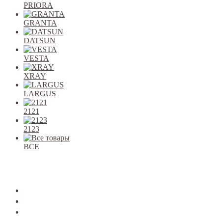
PRIORA
GRANTA
DATSUN
VESTA
XRAY
LARGUS
2121
2123
ВСЕ
Закрыть
allcars
2101-2107
2108-09