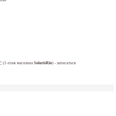
"
(1-этаж магазина
SolarisRio
) - записаться