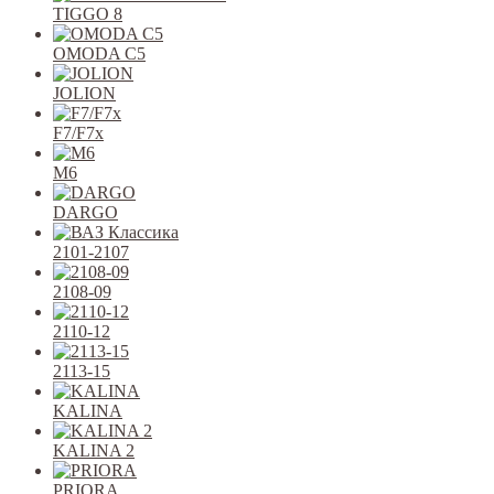
TIGGO 8
OMODA C5
JOLION
F7/F7x
M6
DARGO
2101-2107
2108-09
2110-12
2113-15
KALINA
KALINA 2
PRIORA