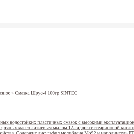
азное
»
Смазка Шрус-4 100гр SINTEC