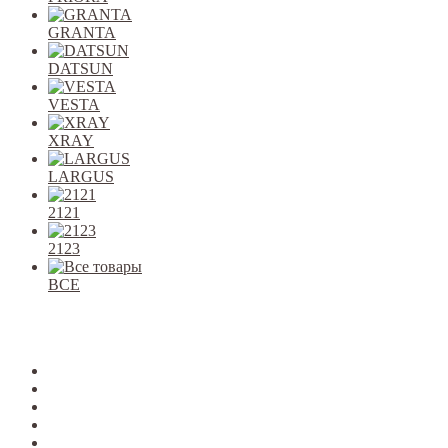
GRANTA
DATSUN
VESTA
XRAY
LARGUS
2121
2123
ВСЕ
Закрыть
allcars
2101-2107
2108-09
2110-12
2113-15